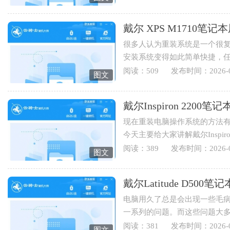
戴尔 XPS M1710
很多人认为重装系统是一个很
安装系统变得如此简单快捷，
装系统，下面就为您讲解戴...
阅读：509
发布时间：2026-0
图文
戴尔Inspiron 220
现在重装电脑操作系统的方法有
今天主要给大家讲解戴尔Inspi
伴可以学起来哟。1.打开云骑士..
阅读：389
发布时间：2026-0
图文
戴尔Latitude D5
电脑用久了总是会出现一些毛
一系列的问题。而这些问题大
于戴尔Latitude D500笔记本用...
阅读：381
发布时间：2026-0