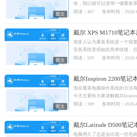
络，我们就可以使用一键重装
Inspiron 640m笔记本用云骑士怎
阅读：487
发布时间：2026-0
图文
戴尔 XPS M1710
很多人认为重装系统是一个很
安装系统变得如此简单快捷，
装系统，下面就为您讲解戴...
阅读：505
发布时间：2026-0
图文
戴尔Inspiron 220
现在重装电脑操作系统的方法有
今天主要给大家讲解戴尔Inspi
伴可以学起来哟。1.打开云骑士..
阅读：389
发布时间：2026-0
图文
戴尔Latitude D5
电脑用久了总是会出现一些毛