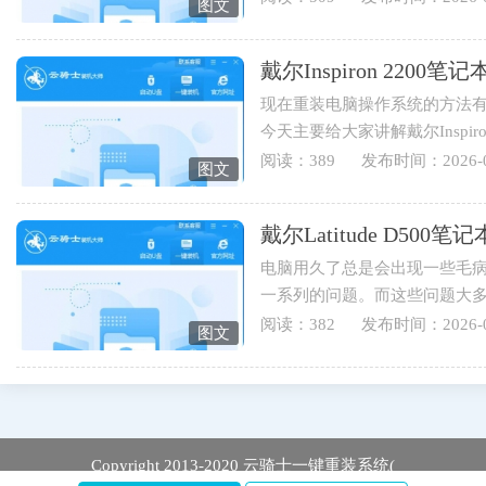
图文
戴尔Inspiron 220
现在重装电脑操作系统的方法有
今天主要给大家讲解戴尔Inspi
伴可以学起来哟。1.打开云骑士..
阅读：389
发布时间：2026-0
图文
戴尔Latitude D5
电脑用久了总是会出现一些毛
一系列的问题。而这些问题大
于戴尔Latitude D500笔记本用...
阅读：382
发布时间：2026-0
图文
Copyright 2013-2020 云骑士一键重装系统(