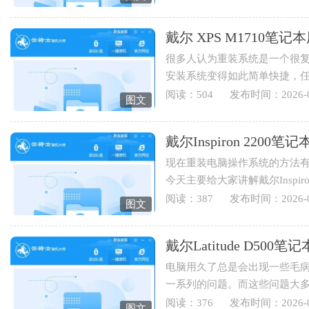
戴尔 XPS M1710
很多人认为重装系统是一个很
安装系统变得如此简单快捷，
装系统，下面就为您讲解戴...
阅读：504
发布时间：2026-0
图文
戴尔Inspiron 220
现在重装电脑操作系统的方法有
今天主要给大家讲解戴尔Inspi
伴可以学起来哟。1.打开云骑士..
阅读：387
发布时间：2026-0
图文
戴尔Latitude D5
电脑用久了总是会出现一些毛
一系列的问题。而这些问题大
于戴尔Latitude D500笔记本用...
阅读：376
发布时间：2026-0
图文