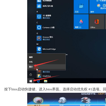
按下bios启动快捷键。进入bios界面。选择启动优先权 #1选项