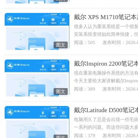
戴尔 XPS M1710
很多人认为重装系统是一个很
安装系统变得如此简单快捷，
装系统，下面就为您讲解戴...
阅读：505
发布时间：2026-0
图文
戴尔Inspiron 220
现在重装电脑操作系统的方法有
今天主要给大家讲解戴尔Inspi
伴可以学起来哟。1.打开云骑士..
阅读：389
发布时间：2026-0
图文
戴尔Latitude D5
电脑用久了总是会出现一些毛
一系列的问题。而这些问题大
于戴尔Latitude D500笔记本用...
阅读：379
发布时间：2026-0
图文