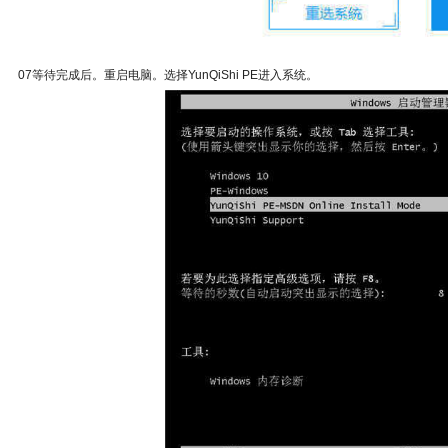
07等待完成后。重启电脑。选择YunQiShi PE进入系统。