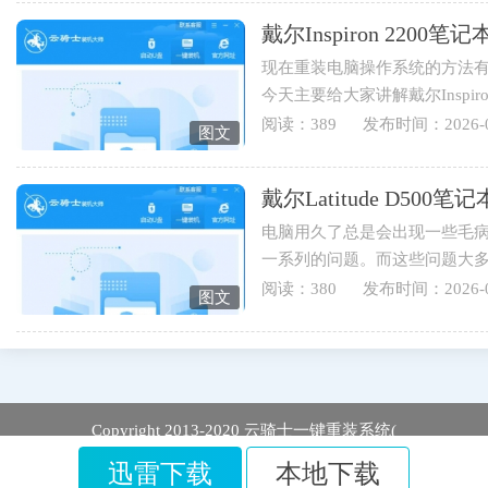
戴尔Inspiron 220
现在重装电脑操作系统的方法有
今天主要给大家讲解戴尔Inspi
伴可以学起来哟。1.打开云骑士..
阅读：389
发布时间：2026-0
图文
戴尔Latitude D5
电脑用久了总是会出现一些毛
一系列的问题。而这些问题大
于戴尔Latitude D500笔记本用...
阅读：380
发布时间：2026-0
图文
Copyright 2013-2020 云骑士一键重装系统(
迅雷下载
本地下载
https://www.yunqishi.net.cn
) 版权所有 All Rights Reserved