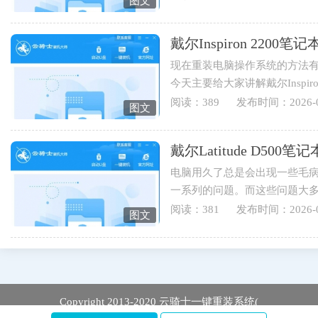
图文
戴尔Inspiron 220
现在重装电脑操作系统的方法有
今天主要给大家讲解戴尔Inspi
伴可以学起来哟。1.打开云骑士..
阅读：389
发布时间：2026-0
图文
戴尔Latitude D5
电脑用久了总是会出现一些毛
一系列的问题。而这些问题大
于戴尔Latitude D500笔记本用...
阅读：381
发布时间：2026-0
图文
Copyright 2013-2020 云骑士一键重装系统(