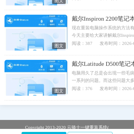
图文
戴尔Inspiron 220
现在重装电脑操作系统的方法有
今天主要给大家讲解戴尔Inspi
伴可以学起来哟。1.打开云骑士..
阅读：387
发布时间：2026-0
图文
戴尔Latitude D5
电脑用久了总是会出现一些毛
一系列的问题。而这些问题大
于戴尔Latitude D500笔记本用...
阅读：376
发布时间：2026-0
图文
Copyright 2013-2020 云骑士一键重装系统(